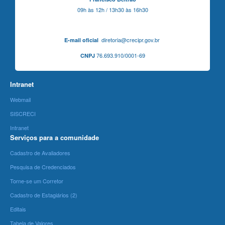
09h às 12h / 13h30 às 16h30
diretoria@crecipr.gov.br
E-mail oficial
76.693.910/0001-69
CNPJ
Intranet
Webmail
SISCRECI
Intranet
Serviços para a comunidade
Cadastro de Avaliadores
Pesquisa de Credenciados
Torne-se um Corretor
Cadastro de Estagiários (2)
Editais
Tabela de Valores