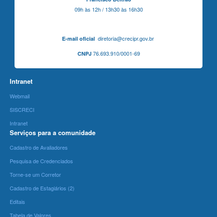
09h às 12h / 13h30 às 16h30
diretoria@crecipr.gov.br
E-mail oficial
76.693.910/0001-69
CNPJ
Intranet
Webmail
SISCRECI
Intranet
Serviços para a comunidade
Cadastro de Avaliadores
Pesquisa de Credenciados
Torne-se um Corretor
Cadastro de Estagiários (2)
Editais
Tabela de Valores