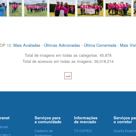
OP 12:
Mais Avaliadas
-
Últimas Adicionadas
-
Última Comentada
-
Mais Vis
Total de imagens em todas as categorias: 45,878
Total de acessos em todas as imagens: 39,018,214
tranet
Serviços para
Informações
Serviços pa
a comunidade
de mercado
o corretor
bmail
Cadastro de
TV COFECI
Quarta Especia
SCRECI
Avaliadores