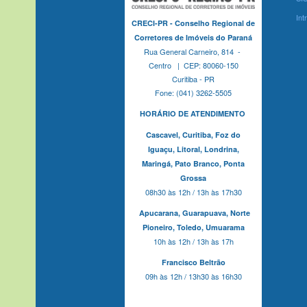
Int
CRECI-PR - Conselho Regional de
Corretores de Imóveis do Paraná
Rua General Carneiro, 814 -
Centro | CEP: 80060-150
Curitiba - PR
Fone: (041) 3262-5505
HORÁRIO DE ATENDIMENTO
Cascavel,
Curitiba,
Foz do
Iguaçu,
Litoral, Londrina,
Maringá,
Pato Branco,
Ponta
Grossa
08h30 às 12h / 13h às 17h30
Apucarana,
Guarapuava,
Norte
Pioneiro,
Toledo, Umuarama
10h às 12h / 13h às 17h
Francisco Beltrão
09h às 12h / 13h30 às 16h30