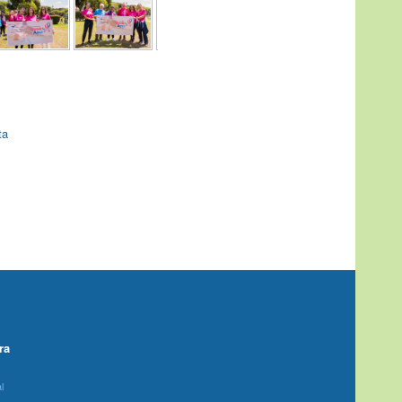
ta
ra
l