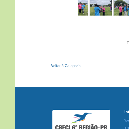
T
Voltar à Categoria
In
We
SI