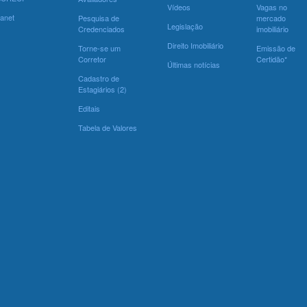
Vídeos
Vagas no
ranet
Pesquisa de
mercado
Legislação
Credenciados
imobiliário
Direito Imobiliário
Torne-se um
Emissão de
Corretor
Certidão*
Últimas notícias
Cadastro de
Estagiários (2)
Editais
Tabela de Valores