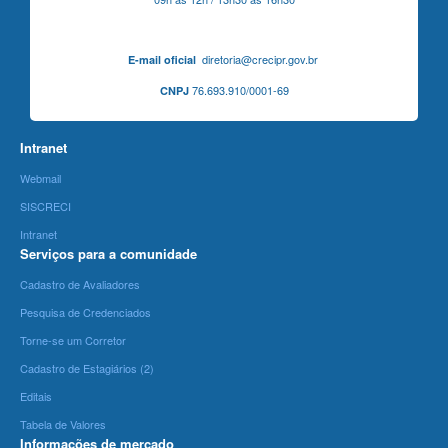
diretoria@crecipr.gov.br
E-mail oficial
76.693.910/0001-69
CNPJ
Intranet
Webmail
SISCRECI
Intranet
Serviços para a comunidade
Cadastro de Avaliadores
Pesquisa de Credenciados
Torne-se um Corretor
Cadastro de Estagiários (2)
Editais
Tabela de Valores
Informações de mercado