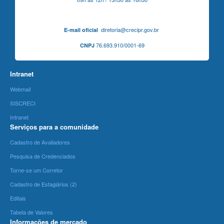
diretoria@crecipr.gov.br
E-mail oficial
76.693.910/0001-69
CNPJ
Intranet
Webmail
SISCRECI
Intranet
Serviços para a comunidade
Cadastro de Avaliadores
Pesquisa de Credenciados
Torne-se um Corretor
Cadastro de Estagiários (2)
Editais
Tabela de Valores
Informações de mercado