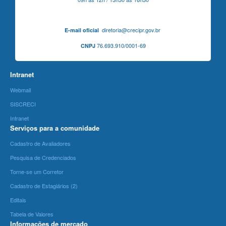
diretoria@crecipr.gov.br
E-mail oficial
76.693.910/0001-69
CNPJ
Intranet
Webmail
SISCRECI
Intranet
Serviços para a comunidade
Cadastro de Avaliadores
Pesquisa de Credenciados
Torne-se um Corretor
Cadastro de Estagiários (2)
Editais
Tabela de Valores
Informações de mercado