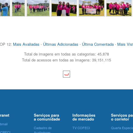
OP 12:
Mais Avaliadas
-
Últimas Adicionadas
-
Última Comentada
-
Mais Vis
Total de imagens em todas as categorias: 45,878
Total de acessos em todas as imagens: 39,151,115
tranet
Serviços para
Informações
Serviços pa
a comunidade
de mercado
o corretor
bmail
Cadastro de
TV COFECI
Quarta Especia
SCRECI
Avaliadores