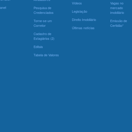
Vídeos
Vagas no
ranet
Pesquisa de
mercado
Legislação
Credenciados
imobiliário
Direito Imobiliário
Torne-se um
Emissão de
Corretor
Certidão*
Últimas notícias
Cadastro de
Estagiários (2)
Editais
Tabela de Valores