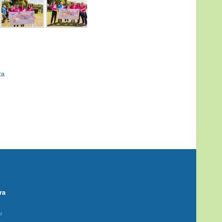
ta
ra
l