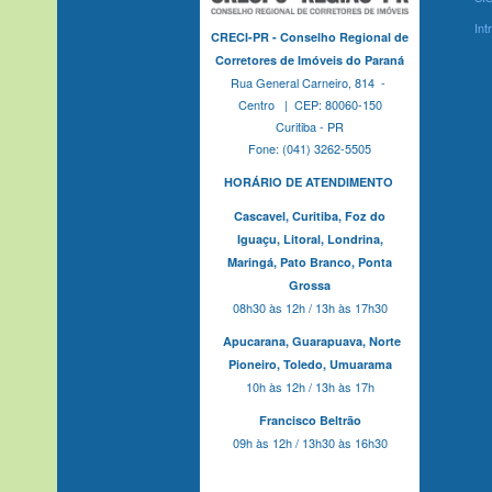
Int
CRECI-PR - Conselho Regional de
Corretores de Imóveis do Paraná
Rua General Carneiro, 814 -
Centro | CEP: 80060-150
Curitiba - PR
Fone: (041) 3262-5505
HORÁRIO DE ATENDIMENTO
Cascavel,
Curitiba,
Foz do
Iguaçu,
Litoral, Londrina,
Maringá,
Pato Branco,
Ponta
Grossa
08h30 às 12h / 13h às 17h30
Apucarana,
Guarapuava,
Norte
Pioneiro,
Toledo, Umuarama
10h às 12h / 13h às 17h
Francisco Beltrão
09h às 12h / 13h30 às 16h30