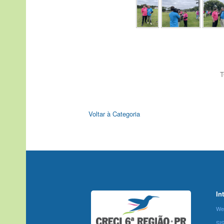
T
Voltar à Categoria
In
We
SI