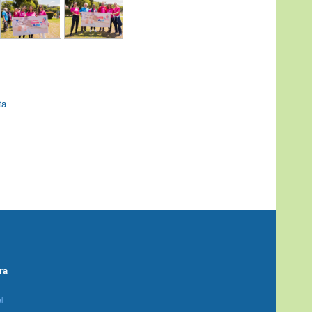
ta
ra
l