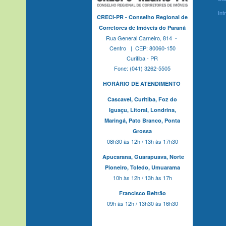
Int
CRECI-PR - Conselho Regional de
Corretores de Imóveis do Paraná
Rua General Carneiro, 814 -
Centro | CEP: 80060-150
Curitiba - PR
Fone: (041) 3262-5505
HORÁRIO DE ATENDIMENTO
Cascavel,
Curitiba,
Foz do
Iguaçu,
Litoral, Londrina,
Maringá,
Pato Branco,
Ponta
Grossa
08h30 às 12h / 13h às 17h30
Apucarana,
Guarapuava,
Norte
Pioneiro,
Toledo, Umuarama
10h às 12h / 13h às 17h
Francisco Beltrão
09h às 12h / 13h30 às 16h30