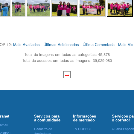
OP 12:
Mais Avaliadas
-
Últimas Adicionadas
-
Última Comentada
-
Mais Vis
Total de imagens em todas as categorias: 45,878
Total de acessos em todas as imagens: 39,029,080
tranet
Serviços para
Informações
Serviços pa
a comunidade
de mercado
o corretor
bmail
Cadastro de
TV COFECI
Quarta Especia
SCRECI
Avaliadores