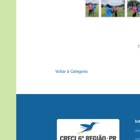
T
Voltar à Categoria
In
We
SI