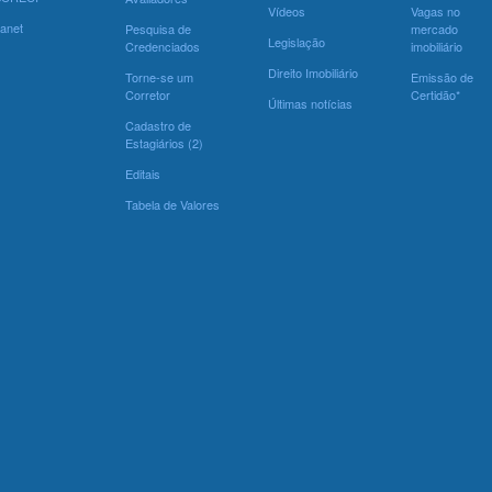
Vídeos
Vagas no
ranet
Pesquisa de
mercado
Legislação
Credenciados
imobiliário
Direito Imobiliário
Torne-se um
Emissão de
Corretor
Certidão*
Últimas notícias
Cadastro de
Estagiários (2)
Editais
Tabela de Valores