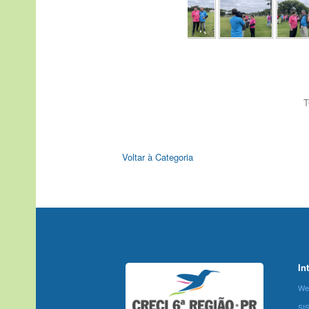
T
Voltar à Categoria
In
We
SI