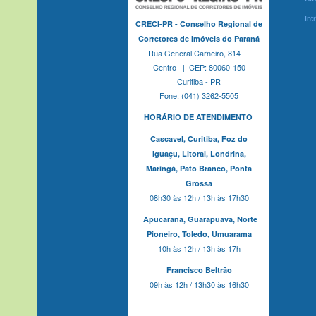
Int
CRECI-PR - Conselho Regional de
Corretores de Imóveis do Paraná
Rua General Carneiro, 814 -
Centro | CEP: 80060-150
Curitiba - PR
Fone: (041) 3262-5505
HORÁRIO DE ATENDIMENTO
Cascavel,
Curitiba,
Foz do
Iguaçu,
Litoral, Londrina,
Maringá,
Pato Branco,
Ponta
Grossa
08h30 às 12h / 13h às 17h30
Apucarana,
Guarapuava,
Norte
Pioneiro,
Toledo, Umuarama
10h às 12h / 13h às 17h
Francisco Beltrão
09h às 12h / 13h30 às 16h30