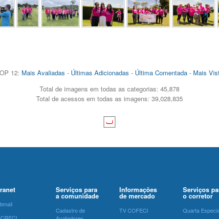
OP 12:
Mais Avaliadas
-
Últimas Adicionadas
-
Última Comentada
-
Mais Vis
Total de imagens em todas as categorias: 45,878
Total de acessos em todas as imagens: 39,028,835
tranet
Serviços para
Informações
Serviços pa
a comunidade
de mercado
o corretor
bmail
Cadastro de
TV COFECI
Quarta Especia
SCRECI
Avaliadores