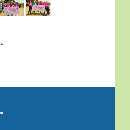
ta
ra
l