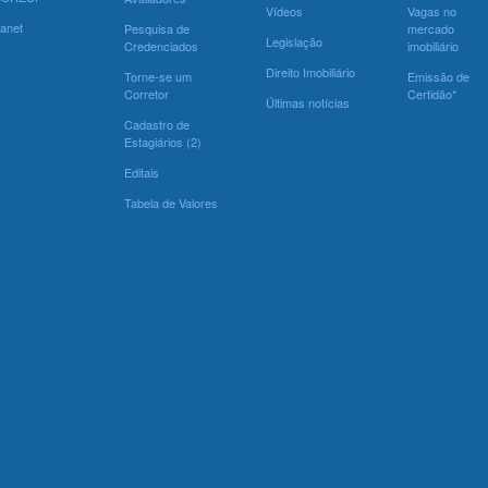
Vídeos
Vagas no
ranet
Pesquisa de
mercado
Legislação
Credenciados
imobiliário
Direito Imobiliário
Torne-se um
Emissão de
Corretor
Certidão*
Últimas notícias
Cadastro de
Estagiários (2)
Editais
Tabela de Valores