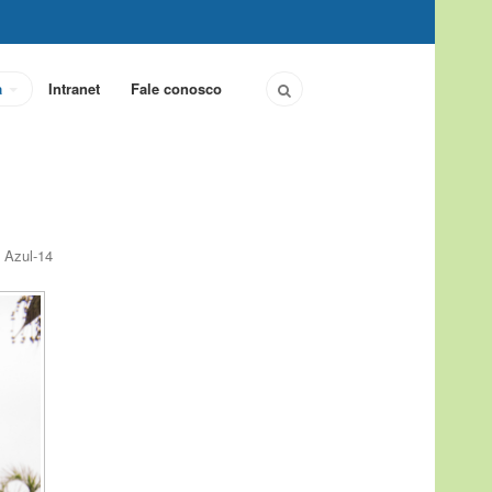
a
Intranet
Fale conosco
 Azul-14