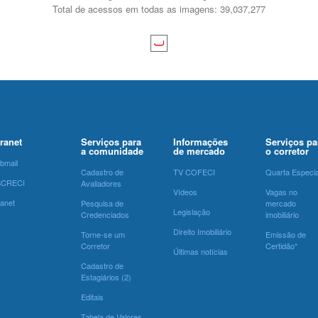
Total de acessos em todas as imagens: 39,037,277
tranet
Serviços para
Informações
Serviços pa
a comunidade
de mercado
o corretor
bmail
Cadastro de
TV COFECI
Quarta Especia
SCRECI
Avaliadores
Vídeos
Vagas no
ranet
Pesquisa de
mercado
Legislação
Credenciados
imobiliário
Direito Imobiliário
Torne-se um
Emissão de
Corretor
Certidão*
Últimas notícias
Cadastro de
Estagiários (2)
Editais
Tabela de Valores