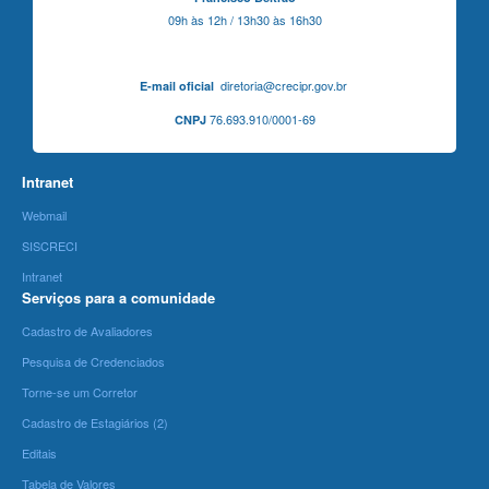
09h às 12h / 13h30 às 16h30
diretoria@crecipr.gov.br
E-mail oficial
76.693.910/0001-69
CNPJ
Intranet
Webmail
SISCRECI
Intranet
Serviços para a comunidade
Cadastro de Avaliadores
Pesquisa de Credenciados
Torne-se um Corretor
Cadastro de Estagiários (2)
Editais
Tabela de Valores