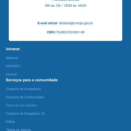
09h às 12h / 13h30 às 16h30
diretoria@crecipr.gov.br
E-mail oficial
76.693.910/0001-69
CNPJ
Intranet
Webmail
SISCRECI
Intranet
Serviços para a comunidade
Cadastro de Avaliadores
Pesquisa de Credenciados
Torne-se um Corretor
Cadastro de Estagiários (2)
Editais
Tabela de Valores