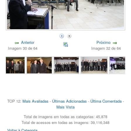
Anterior
Próximo
Imagem 30 de 64
Imagem 32 de 64
TOP 12:
Mais Avaliadas
-
Últimas Adicionadas
-
Última Comentada
-
Mais Vista
Total de imagens em todas as categorias: 45,878
Total de acessos em todas as imagens: 39,116,348
Voltar à Categoria