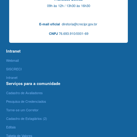
09h às 12h / 13h30 às 16h30
diretoria@crecipr.gov.br
E-mail oficial
76.693.910/0001-69
CNPJ
Intranet
Webmail
SISCRECI
Intranet
Serviços para a comunidade
Cadastro de Avaliadores
Pesquisa de Credenciados
Torne-se um Corretor
Cadastro de Estagiários (2)
Editais
Tabela de Valores