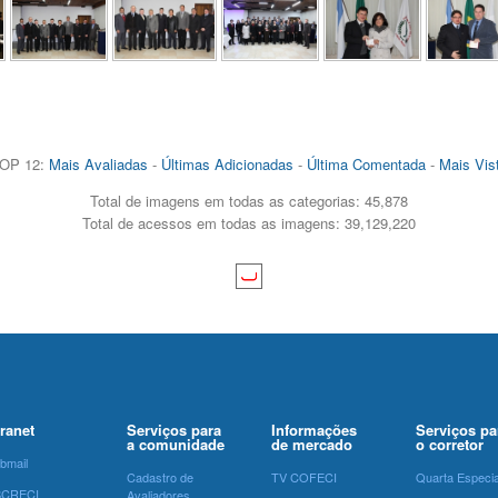
OP 12:
Mais Avaliadas
-
Últimas Adicionadas
-
Última Comentada
-
Mais Vis
Total de imagens em todas as categorias: 45,878
Total de acessos em todas as imagens: 39,129,220
tranet
Serviços para
Informações
Serviços pa
a comunidade
de mercado
o corretor
bmail
Cadastro de
TV COFECI
Quarta Especia
SCRECI
Avaliadores