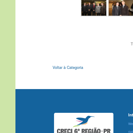
T
Voltar à Categoria
In
We
SI