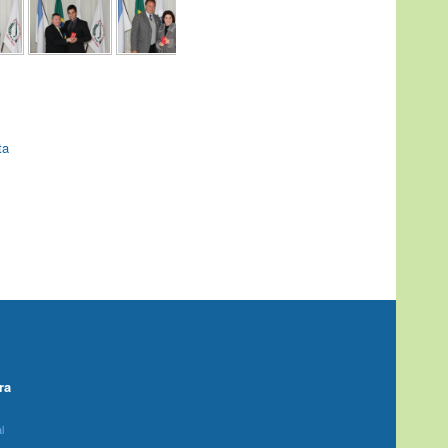
ta
ra
l