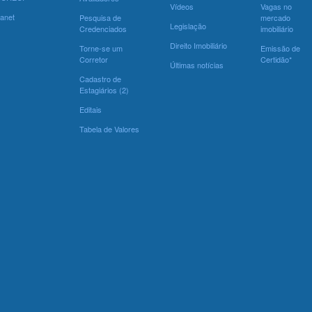
Vídeos
Vagas no
ranet
Pesquisa de
mercado
Legislação
Credenciados
imobiliário
Direito Imobiliário
Torne-se um
Emissão de
Corretor
Certidão*
Últimas notícias
Cadastro de
Estagiários (2)
Editais
Tabela de Valores