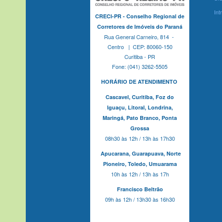
Int
CRECI-PR - Conselho Regional de
Corretores de Imóveis do Paraná
Rua General Carneiro, 814 -
Centro | CEP: 80060-150
Curitiba - PR
Fone: (041) 3262-5505
HORÁRIO DE ATENDIMENTO
Cascavel,
Curitiba,
Foz do
Iguaçu,
Litoral, Londrina,
Maringá,
Pato Branco,
Ponta
Grossa
08h30 às 12h / 13h às 17h30
Apucarana,
Guarapuava,
Norte
Pioneiro,
Toledo, Umuarama
10h às 12h / 13h às 17h
Francisco Beltrão
09h às 12h / 13h30 às 16h30