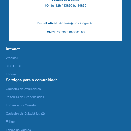
09h às 12h / 13h30 às 16h30
diretoria@crecipr.gov.br
E-mail oficial
76.693.910/0001-69
CNPJ
Intranet
Webmail
SISCRECI
Intranet
Serviços para a comunidade
Cadastro de Avaliadores
Pesquisa de Credenciados
Torne-se um Corretor
Cadastro de Estagiários (2)
Editais
Tabela de Valores