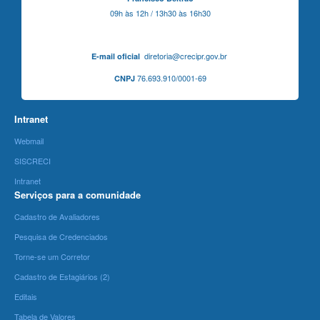
09h às 12h / 13h30 às 16h30
diretoria@crecipr.gov.br
E-mail oficial
76.693.910/0001-69
CNPJ
Intranet
Webmail
SISCRECI
Intranet
Serviços para a comunidade
Cadastro de Avaliadores
Pesquisa de Credenciados
Torne-se um Corretor
Cadastro de Estagiários (2)
Editais
Tabela de Valores