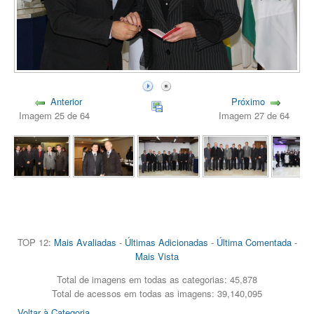
Anterior
Próximo
Imagem 25 de 64
Imagem 27 de 64
TOP 12:
Mais Avaliadas
-
Últimas Adicionadas
-
Última Comentada
-
Mais Vista
Total de imagens em todas as categorias: 45,878
Total de acessos em todas as imagens: 39,140,095
Voltar à Categoria