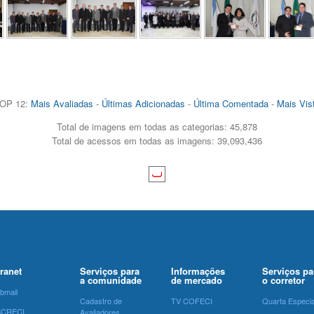
OP 12:
Mais Avaliadas
-
Últimas Adicionadas
-
Última Comentada
-
Mais Vis
Total de imagens em todas as categorias: 45,878
Total de acessos em todas as imagens: 39,093,436
tranet
Serviços para
Informações
Serviços pa
a comunidade
de mercado
o corretor
bmail
Cadastro de
TV COFECI
Quarta Especia
SCRECI
Avaliadores