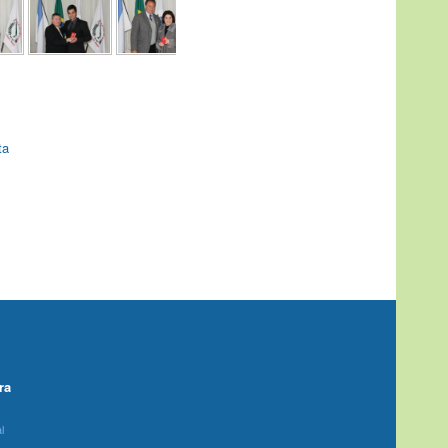
ta
ra
l