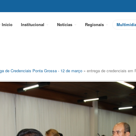
Início
Institucional
Notícias
Regionais
Multimídi
ga de Credenciais Ponta Grossa - 12 de março
» entrega de credenciais em