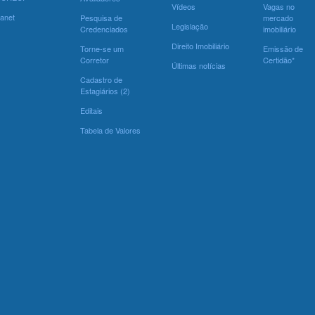
Vídeos
Vagas no
ranet
Pesquisa de
mercado
Legislação
Credenciados
imobiliário
Direito Imobiliário
Torne-se um
Emissão de
Corretor
Certidão*
Últimas notícias
Cadastro de
Estagiários (2)
Editais
Tabela de Valores