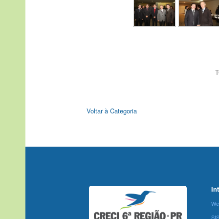
T
Voltar à Categoria
In
We
SI