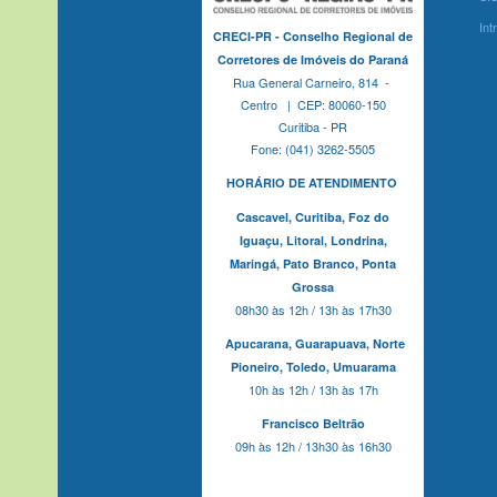
Int
CRECI-PR - Conselho Regional de
Corretores de Imóveis do Paraná
Rua General Carneiro, 814 -
Centro | CEP: 80060-150
Curitiba - PR
Fone: (041) 3262-5505
HORÁRIO DE ATENDIMENTO
Cascavel,
Curitiba,
Foz do
Iguaçu,
Litoral, Londrina,
Maringá,
Pato Branco,
Ponta
Grossa
08h30 às 12h / 13h às 17h30
Apucarana,
Guarapuava,
Norte
Pioneiro,
Toledo, Umuarama
10h às 12h / 13h às 17h
Francisco Beltrão
09h às 12h / 13h30 às 16h30