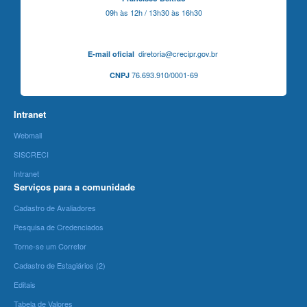
09h às 12h / 13h30 às 16h30
diretoria@crecipr.gov.br
E-mail oficial
76.693.910/0001-69
CNPJ
Intranet
Webmail
SISCRECI
Intranet
Serviços para a comunidade
Cadastro de Avaliadores
Pesquisa de Credenciados
Torne-se um Corretor
Cadastro de Estagiários (2)
Editais
Tabela de Valores