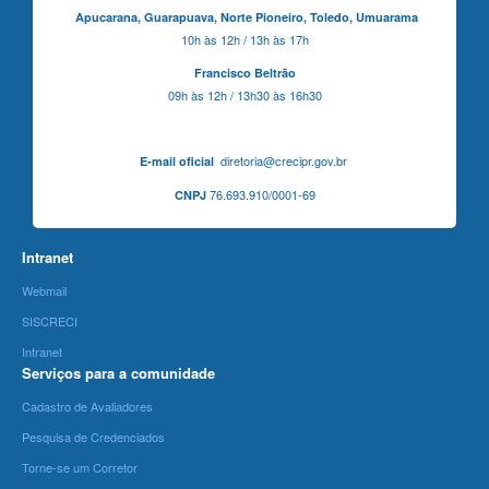
Apucarana,
Guarapuava,
Norte Pioneiro,
Toledo, Umuarama
10h às 12h / 13h às 17h
Francisco Beltrão
09h às 12h / 13h30 às 16h30
diretoria@crecipr.gov.br
E-mail oficial
76.693.910/0001-69
CNPJ
Intranet
Webmail
SISCRECI
Intranet
Serviços para a comunidade
Cadastro de Avaliadores
Pesquisa de Credenciados
Torne-se um Corretor