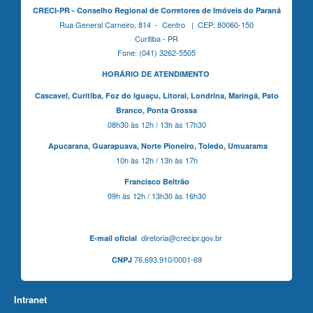
CRECI-PR - Conselho Regional de Corretores de Imóveis do Paraná
Rua General Carneiro, 814 - Centro | CEP: 80060-150
Curitiba - PR
Fone: (041) 3262-5505
HORÁRIO DE ATENDIMENTO
Cascavel,
Curitiba,
Foz do Iguaçu,
Litoral, Londrina, Maringá,
Pato
Branco,
Ponta Grossa
08h30 às 12h / 13h às 17h30
Apucarana,
Guarapuava,
Norte Pioneiro,
Toledo, Umuarama
10h às 12h / 13h às 17h
Francisco Beltrão
09h às 12h / 13h30 às 16h30
diretoria@crecipr.gov.br
E-mail oficial
76.693.910/0001-69
CNPJ
Intranet