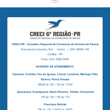
CRECI-PR - Conselho Regional de Corretores de Imóveis do Paraná
Rua General Carneiro, 814 - Centro | CEP: 80060-150
Curitiba - PR
Fone: (041) 3262-5505
HORÁRIO DE ATENDIMENTO
Cascavel,
Curitiba,
Foz do Iguaçu,
Litoral, Londrina, Maringá,
Pato
Branco,
Ponta Grossa
08h30 às 12h / 13h às 17h30
Apucarana,
Guarapuava,
Norte Pioneiro,
Toledo, Umuarama
10h às 12h / 13h às 17h
Francisco Beltrão
09h às 12h / 13h30 às 16h30