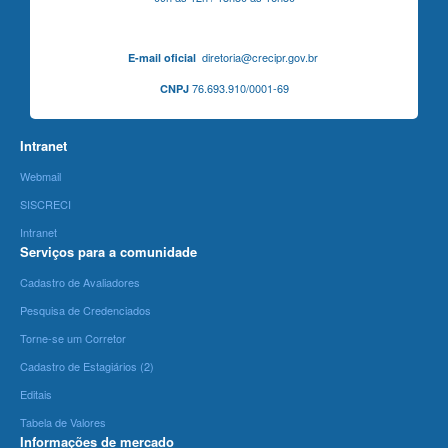
diretoria@crecipr.gov.br
E-mail oficial
76.693.910/0001-69
CNPJ
Intranet
Webmail
SISCRECI
Intranet
Serviços para a comunidade
Cadastro de Avaliadores
Pesquisa de Credenciados
Torne-se um Corretor
Cadastro de Estagiários (2)
Editais
Tabela de Valores
Informações de mercado