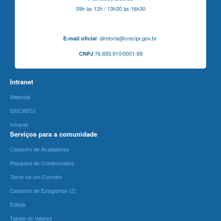
09h às 12h / 13h30 às 16h30
diretoria@crecipr.gov.br
E-mail oficial
76.693.910/0001-69
CNPJ
Intranet
Webmail
SISCRECI
Intranet
Serviços para a comunidade
Cadastro de Avaliadores
Pesquisa de Credenciados
Torne-se um Corretor
Cadastro de Estagiários (2)
Editais
Tabela de Valores