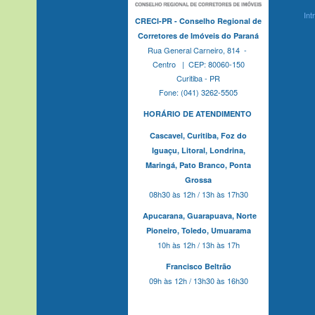
Int
CRECI-PR - Conselho Regional de
Corretores de Imóveis do Paraná
Rua General Carneiro, 814 -
Centro | CEP: 80060-150
Curitiba - PR
Fone: (041) 3262-5505
HORÁRIO DE ATENDIMENTO
Cascavel,
Curitiba,
Foz do
Iguaçu,
Litoral, Londrina,
Maringá,
Pato Branco,
Ponta
Grossa
08h30 às 12h / 13h às 17h30
Apucarana,
Guarapuava,
Norte
Pioneiro,
Toledo, Umuarama
10h às 12h / 13h às 17h
Francisco Beltrão
09h às 12h / 13h30 às 16h30