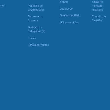
Vídeos
Vagas no
ranet
Pesquisa de
mercado
Legislação
Credenciados
imobiliário
Direito Imobiliário
Torne-se um
Emissão de
Corretor
Certidão*
Últimas notícias
Cadastro de
Estagiários (2)
Editais
Tabela de Valores