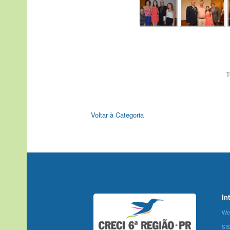
T
Voltar à Categoria
In
We
SI