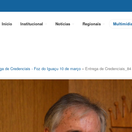
Início
Institucional
Notícias
Regionais
Multimídi
ga de Credenciais - Foz do Iguaçu 10 de março
» Entrega de Credenciais_84