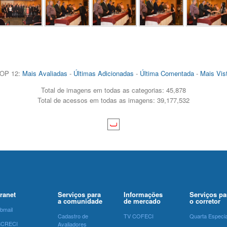
OP 12:
Mais Avaliadas
-
Últimas Adicionadas
-
Última Comentada
-
Mais Vis
Total de imagens em todas as categorias: 45,878
Total de acessos em todas as imagens: 39,177,532
tranet
Serviços para
Informações
Serviços pa
a comunidade
de mercado
o corretor
bmail
Cadastro de
TV COFECI
Quarta Especia
SCRECI
Avaliadores