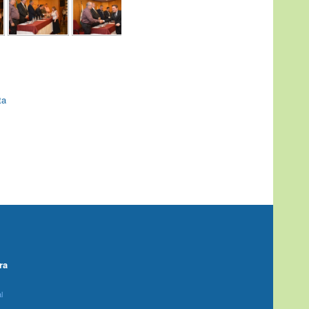
ta
ra
l