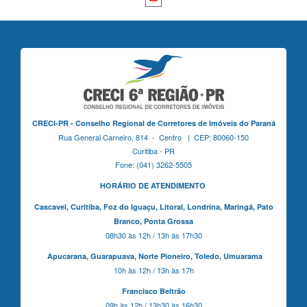
CRECI-PR - Conselho Regional de Corretores de Imóveis do Paraná
Rua General Carneiro, 814 - Centro | CEP: 80060-150
Curitiba - PR
Fone: (041) 3262-5505
HORÁRIO DE ATENDIMENTO
Cascavel,
Curitiba,
Foz do Iguaçu,
Litoral, Londrina, Maringá,
Pato
Branco,
Ponta Grossa
08h30 às 12h / 13h às 17h30
Apucarana,
Guarapuava,
Norte Pioneiro,
Toledo, Umuarama
10h às 12h / 13h às 17h
Francisco Beltrão
09h às 12h / 13h30 às 16h30