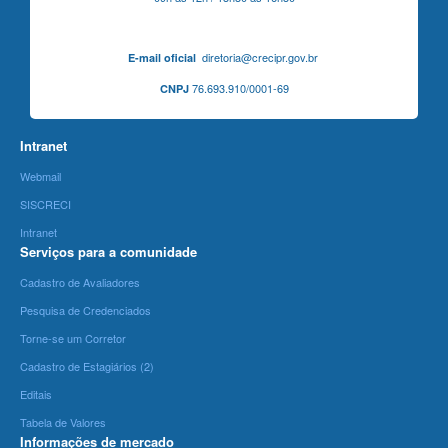
diretoria@crecipr.gov.br
E-mail oficial
76.693.910/0001-69
CNPJ
Intranet
Webmail
SISCRECI
Intranet
Serviços para a comunidade
Cadastro de Avaliadores
Pesquisa de Credenciados
Torne-se um Corretor
Cadastro de Estagiários (2)
Editais
Tabela de Valores
Informações de mercado