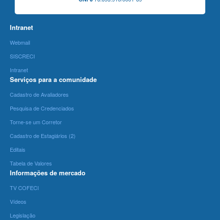
Intranet
Webmail
SISCRECI
Intranet
Serviços para a comunidade
Cadastro de Avaliadores
Pesquisa de Credenciados
Torne-se um Corretor
Cadastro de Estagiários (2)
Editais
Tabela de Valores
Informações de mercado
TV COFECI
Vídeos
Legislação