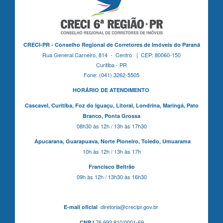
CRECI-PR - Conselho Regional de Corretores de Imóveis do Paraná
Rua General Carneiro, 814 - Centro | CEP: 80060-150
Curitiba - PR
Fone: (041) 3262-5505
HORÁRIO DE ATENDIMENTO
Cascavel,
Curitiba,
Foz do Iguaçu,
Litoral, Londrina, Maringá,
Pato
Branco,
Ponta Grossa
08h30 às 12h / 13h às 17h30
Apucarana,
Guarapuava,
Norte Pioneiro,
Toledo, Umuarama
10h às 12h / 13h às 17h
Francisco Beltrão
09h às 12h / 13h30 às 16h30
diretoria@crecipr.gov.br
E-mail oficial
76.693.910/0001-69
CNPJ