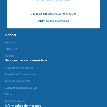
diretoria@crecipr.gov.br
E-mail oficial
76.693.910/0001-69
CNPJ
Intranet
Webmail
SISCRECI
Intranet
Serviços para a comunidade
Cadastro de Avaliadores
Pesquisa de Credenciados
Torne-se um Corretor
Cadastro de Estagiários (2)
Editais
Tabela de Valores
Informações de mercado