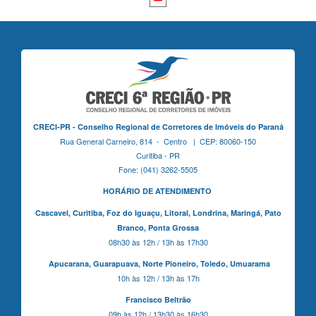
CRECI-PR - Conselho Regional de Corretores de Imóveis do Paraná
Rua General Carneiro, 814 - Centro | CEP: 80060-150
Curitiba - PR
Fone: (041) 3262-5505
HORÁRIO DE ATENDIMENTO
Cascavel,
Curitiba,
Foz do Iguaçu,
Litoral, Londrina, Maringá,
Pato
Branco,
Ponta Grossa
08h30 às 12h / 13h às 17h30
Apucarana,
Guarapuava,
Norte Pioneiro,
Toledo, Umuarama
10h às 12h / 13h às 17h
Francisco Beltrão
09h às 12h / 13h30 às 16h30