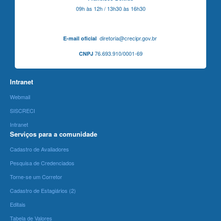
09h às 12h / 13h30 às 16h30
diretoria@crecipr.gov.br
E-mail oficial
76.693.910/0001-69
CNPJ
Intranet
Webmail
SISCRECI
Intranet
Serviços para a comunidade
Cadastro de Avaliadores
Pesquisa de Credenciados
Torne-se um Corretor
Cadastro de Estagiários (2)
Editais
Tabela de Valores