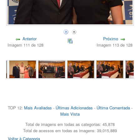
Anterior
Próximo
Imagem 111 de 128
Imagem 113 de 128
TOP 12:
Mais Avaliadas
-
Últimas Adicionadas
-
Última Comentada
-
Mais Vista
Total de imagens em todas as categorias: 45,878
Total de acessos em todas as imagens: 39,015,889
Voltar à Categoria