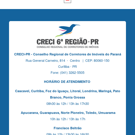
CRECI-PR - Conselho Regional de Corretores de Imóveis do Paraná
Rua General Carneiro, 814 - Centro | CEP: 80060-150
Curitiba - PR
Fone: (041) 3262-5505
HORÁRIO DE ATENDIMENTO
Cascavel,
Curitiba,
Foz do Iguaçu,
Litoral, Londrina, Maringá,
Pato
Branco,
Ponta Grossa
08h30 às 12h / 13h às 17h30
Apucarana,
Guarapuava,
Norte Pioneiro,
Toledo, Umuarama
10h às 12h / 13h às 17h
Francisco Beltrão
09h às 12h / 13h30 às 16h30