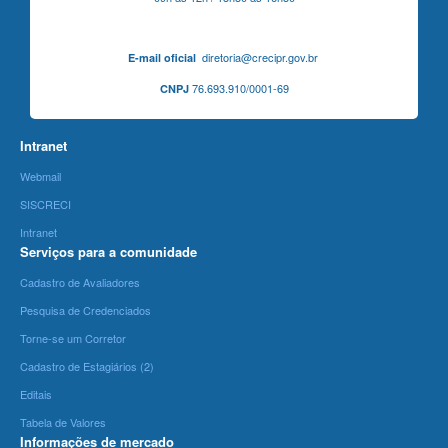
diretoria@crecipr.gov.br
E-mail oficial
76.693.910/0001-69
CNPJ
Intranet
Webmail
SISCRECI
Intranet
Serviços para a comunidade
Cadastro de Avaliadores
Pesquisa de Credenciados
Torne-se um Corretor
Cadastro de Estagiários (2)
Editais
Tabela de Valores
Informações de mercado