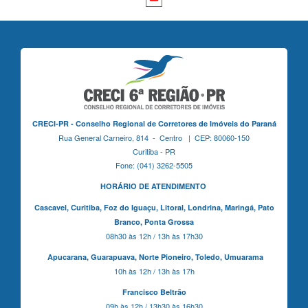
CRECI-PR - Conselho Regional de Corretores de Imóveis do Paraná
Rua General Carneiro, 814 - Centro | CEP: 80060-150
Curitiba - PR
Fone: (041) 3262-5505
HORÁRIO DE ATENDIMENTO
Cascavel,
Curitiba,
Foz do Iguaçu,
Litoral, Londrina, Maringá,
Pato
Branco,
Ponta Grossa
08h30 às 12h / 13h às 17h30
Apucarana,
Guarapuava,
Norte Pioneiro,
Toledo, Umuarama
10h às 12h / 13h às 17h
Francisco Beltrão
09h às 12h / 13h30 às 16h30