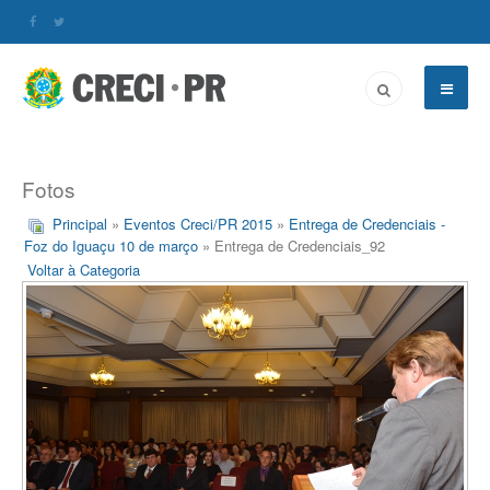
Fotos
Principal
»
Eventos Creci/PR 2015
»
Entrega de Credenciais -
Foz do Iguaçu 10 de março
» Entrega de Credenciais_92
Voltar à Categoria