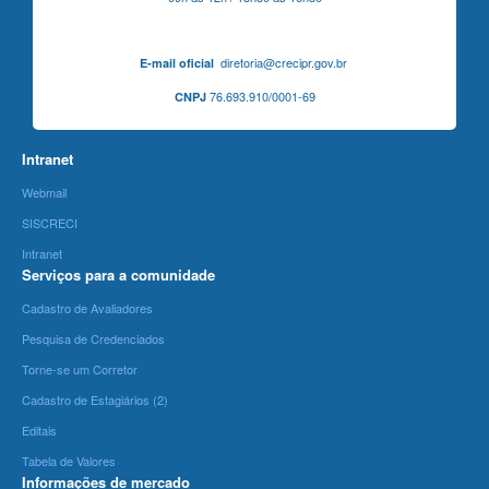
diretoria@crecipr.gov.br
E-mail oficial
76.693.910/0001-69
CNPJ
Intranet
Webmail
SISCRECI
Intranet
Serviços para a comunidade
Cadastro de Avaliadores
Pesquisa de Credenciados
Torne-se um Corretor
Cadastro de Estagiários (2)
Editais
Tabela de Valores
Informações de mercado