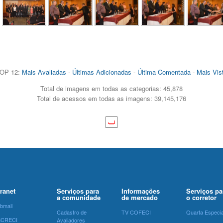
OP 12:
Mais Avaliadas
-
Últimas Adicionadas
-
Última Comentada
-
Mais Vis
Total de imagens em todas as categorias: 45,878
Total de acessos em todas as imagens: 39,145,176
tranet
Serviços para
Informações
Serviços pa
a comunidade
de mercado
o corretor
bmail
Cadastro de
TV COFECI
Quarta Especia
SCRECI
Avaliadores