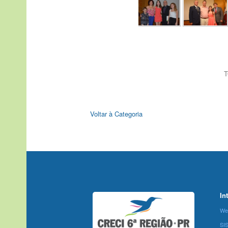
T
Voltar à Categoria
In
We
SI