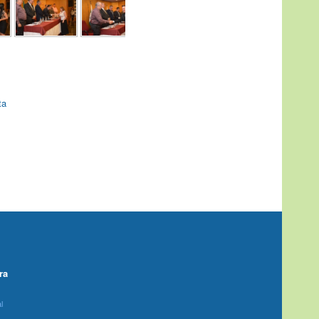
ta
ra
l