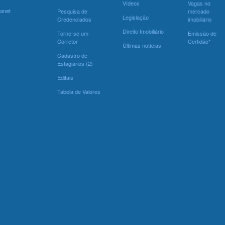
Vídeos
Vagas no
ranet
Pesquisa de
mercado
Legislação
Credenciados
imobiliário
Direito Imobiliário
Torne-se um
Emissão de
Corretor
Certidão*
Últimas notícias
Cadastro de
Estagiários (2)
Editais
Tabela de Valores