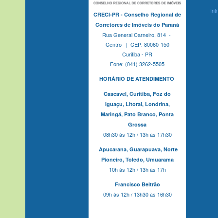
Int
CRECI-PR - Conselho Regional de
Corretores de Imóveis do Paraná
Rua General Carneiro, 814 -
Centro | CEP: 80060-150
Curitiba - PR
Fone: (041) 3262-5505
HORÁRIO DE ATENDIMENTO
Cascavel,
Curitiba,
Foz do
Iguaçu,
Litoral, Londrina,
Maringá,
Pato Branco,
Ponta
Grossa
08h30 às 12h / 13h às 17h30
Apucarana,
Guarapuava,
Norte
Pioneiro,
Toledo, Umuarama
10h às 12h / 13h às 17h
Francisco Beltrão
09h às 12h / 13h30 às 16h30