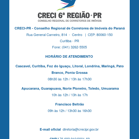
CRECI-PR - Conselho Regional de Corretores de Imóveis do Paraná
Rua General Carneiro, 814 - Centro | CEP: 80060-150
Curitiba - PR
Fone: (041) 3262-5505
HORÁRIO DE ATENDIMENTO
Cascavel,
Curitiba,
Foz do Iguaçu,
Litoral, Londrina, Maringá,
Pato
Branco,
Ponta Grossa
08h30 às 12h / 13h às 17h30
Apucarana,
Guarapuava,
Norte Pioneiro,
Toledo, Umuarama
10h às 12h / 13h às 17h
Francisco Beltrão
09h às 12h / 13h30 às 16h30
diretoria@crecipr.gov.br
E-mail oficial
76.693.910/0001-69
CNPJ