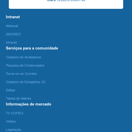
Intranet
Webmail
SISCRECI
Intranet
Serviços para a comunidade
Cadastro de Avaliadores
Pesquisa de Credenciados
Torne-se um Corretor
Cadastro de Estagiários (2)
Editais
Tabela de Valores
Informações de mercado
TV COFECI
Vídeos
Legislação