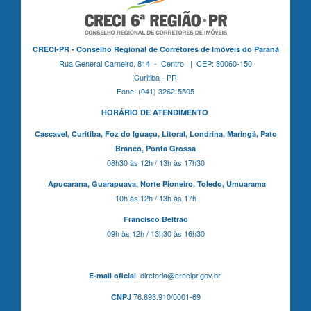
CRECI-PR - Conselho Regional de Corretores de Imóveis do Paraná
Rua General Carneiro, 814 - Centro | CEP: 80060-150
Curitiba - PR
Fone: (041) 3262-5505
HORÁRIO DE ATENDIMENTO
Cascavel,
Curitiba,
Foz do Iguaçu,
Litoral, Londrina, Maringá,
Pato
Branco,
Ponta Grossa
08h30 às 12h / 13h às 17h30
Apucarana,
Guarapuava,
Norte Pioneiro,
Toledo, Umuarama
10h às 12h / 13h às 17h
Francisco Beltrão
09h às 12h / 13h30 às 16h30
diretoria@crecipr.gov.br
E-mail oficial
76.693.910/0001-69
CNPJ