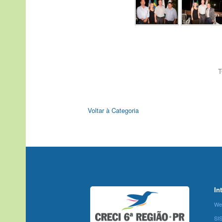
T
Voltar à Categoria
In
We
SI