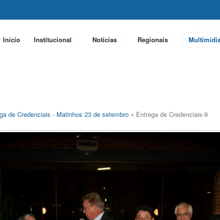
Início
Institucional
Notícias
Regionais
Multimídi
ga de Credenciais - Matinhos 23 de setembro
» Entrega de Credenciais-9