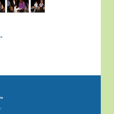
ta
ra
l