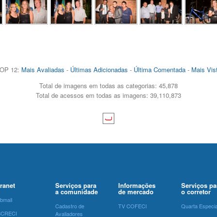
OP 12:
Mais Avaliadas
-
Últimas Adicionadas
-
Última Comentada
-
Mais Vis
Total de imagens em todas as categorias: 45,878
Total de acessos em todas as imagens: 39,110,873
tranet
Serviços para
Informações
Serviços pa
a comunidade
de mercado
o corretor
bmail
Cadastro de
TV COFECI
Quarta Especia
SCRECI
Avaliadores