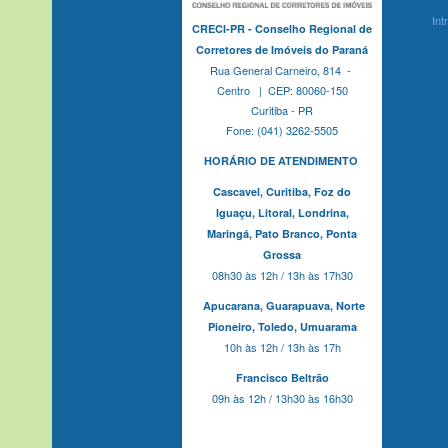
Int
CRECI-PR - Conselho Regional de
Corretores de Imóveis do Paraná
Rua General Carneiro, 814 -
Centro | CEP: 80060-150
Curitiba - PR
Fone: (041) 3262-5505
HORÁRIO DE ATENDIMENTO
Cascavel,
Curitiba,
Foz do
Iguaçu,
Litoral, Londrina,
Maringá,
Pato Branco,
Ponta
Grossa
08h30 às 12h / 13h às 17h30
Apucarana,
Guarapuava,
Norte
Pioneiro,
Toledo, Umuarama
10h às 12h / 13h às 17h
Francisco Beltrão
09h às 12h / 13h30 às 16h30