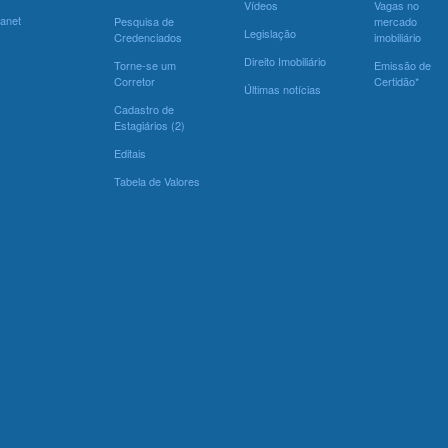
Vídeos
Vagas no
ranet
Pesquisa de
mercado
Legislação
Credenciados
imobiliário
Direito Imobiliário
Torne-se um
Emissão de
Corretor
Certidão*
Últimas notícias
Cadastro de
Estagiários (2)
Editais
Tabela de Valores