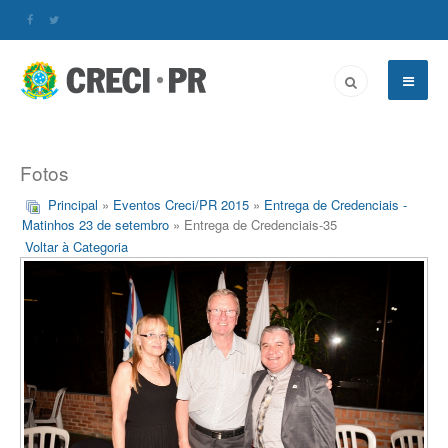
Fotos
Principal
»
Eventos Creci/PR 2015
»
Entrega de Credenciais -
Matinhos 23 de setembro
» Entrega de Credenciais-35
Voltar à Categoria