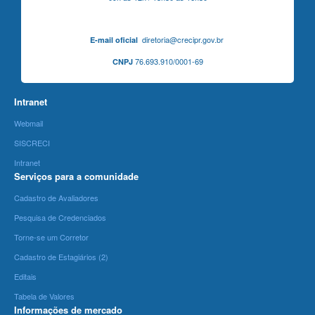
diretoria@crecipr.gov.br
E-mail oficial
76.693.910/0001-69
CNPJ
Intranet
Webmail
SISCRECI
Intranet
Serviços para a comunidade
Cadastro de Avaliadores
Pesquisa de Credenciados
Torne-se um Corretor
Cadastro de Estagiários (2)
Editais
Tabela de Valores
Informações de mercado