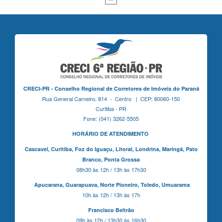
CRECI-PR - Conselho Regional de Corretores de Imóveis do Paraná
Rua General Carneiro, 814 - Centro | CEP: 80060-150
Curitiba - PR
Fone: (041) 3262-5505
HORÁRIO DE ATENDIMENTO
Cascavel,
Curitiba,
Foz do Iguaçu,
Litoral, Londrina, Maringá,
Pato
Branco,
Ponta Grossa
08h30 às 12h / 13h às 17h30
Apucarana,
Guarapuava,
Norte Pioneiro,
Toledo, Umuarama
10h às 12h / 13h às 17h
Francisco Beltrão
09h às 12h / 13h30 às 16h30