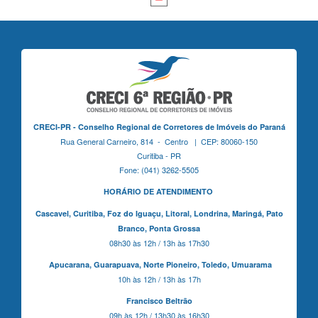
CRECI-PR - Conselho Regional de Corretores de Imóveis do Paraná
Rua General Carneiro, 814 - Centro | CEP: 80060-150
Curitiba - PR
Fone: (041) 3262-5505
HORÁRIO DE ATENDIMENTO
Cascavel,
Curitiba,
Foz do Iguaçu,
Litoral, Londrina, Maringá,
Pato
Branco,
Ponta Grossa
08h30 às 12h / 13h às 17h30
Apucarana,
Guarapuava,
Norte Pioneiro,
Toledo, Umuarama
10h às 12h / 13h às 17h
Francisco Beltrão
09h às 12h / 13h30 às 16h30