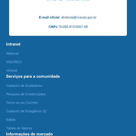
diretoria@crecipr.gov.br
E-mail oficial
76.693.910/0001-69
CNPJ
Intranet
Webmail
SISCRECI
Intranet
Serviços para a comunidade
Cadastro de Avaliadores
Pesquisa de Credenciados
Torne-se um Corretor
Cadastro de Estagiários (2)
Editais
Tabela de Valores
Informações de mercado