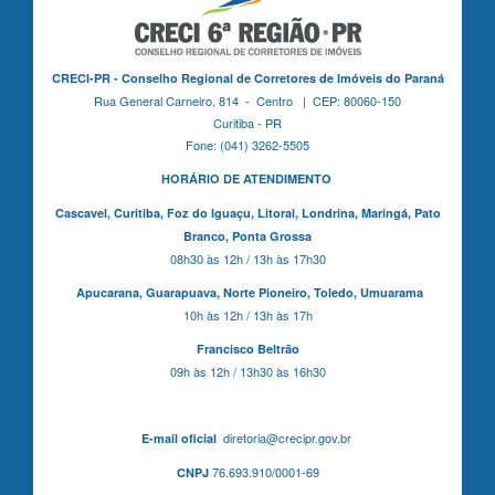
CRECI-PR - Conselho Regional de Corretores de Imóveis do Paraná
Rua General Carneiro, 814 - Centro | CEP: 80060-150
Curitiba - PR
Fone: (041) 3262-5505
HORÁRIO DE ATENDIMENTO
Cascavel,
Curitiba,
Foz do Iguaçu,
Litoral, Londrina, Maringá,
Pato
Branco,
Ponta Grossa
08h30 às 12h / 13h às 17h30
Apucarana,
Guarapuava,
Norte Pioneiro,
Toledo, Umuarama
10h às 12h / 13h às 17h
Francisco Beltrão
09h às 12h / 13h30 às 16h30
diretoria@crecipr.gov.br
E-mail oficial
76.693.910/0001-69
CNPJ