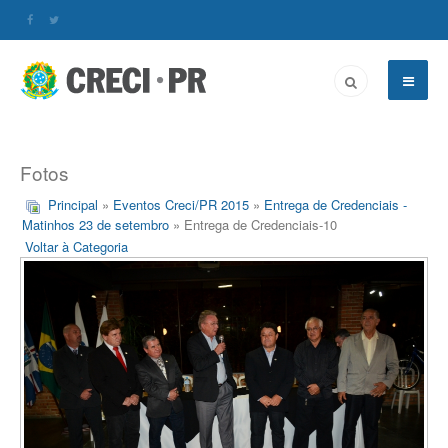
Fotos
Principal
»
Eventos Creci/PR 2015
»
Entrega de Credenciais -
Matinhos 23 de setembro
» Entrega de Credenciais-10
Voltar à Categoria