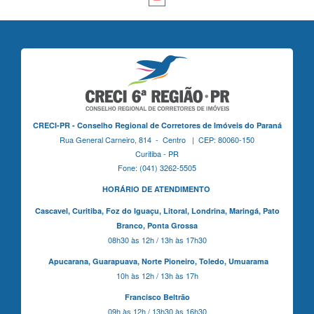
CRECI-PR - Conselho Regional de Corretores de Imóveis do Paraná
Rua General Carneiro, 814 - Centro | CEP: 80060-150
Curitiba - PR
Fone: (041) 3262-5505
HORÁRIO DE ATENDIMENTO
Cascavel,
Curitiba,
Foz do Iguaçu,
Litoral, Londrina, Maringá,
Pato
Branco,
Ponta Grossa
08h30 às 12h / 13h às 17h30
Apucarana,
Guarapuava,
Norte Pioneiro,
Toledo, Umuarama
10h às 12h / 13h às 17h
Francisco Beltrão
09h às 12h / 13h30 às 16h30