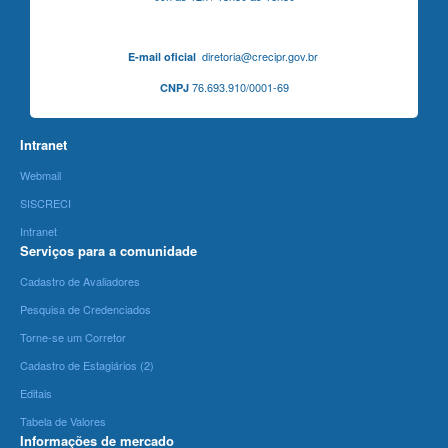
diretoria@crecipr.gov.br
E-mail oficial
76.693.910/0001-69
CNPJ
Intranet
Webmail
SISCRECI
Intranet
Serviços para a comunidade
Cadastro de Avaliadores
Pesquisa de Credenciados
Torne-se um Corretor
Cadastro de Estagiários (2)
Editais
Tabela de Valores
Informações de mercado