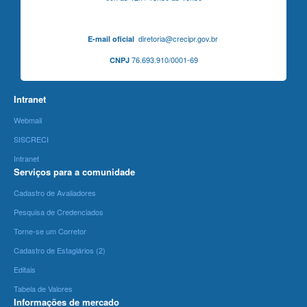
diretoria@crecipr.gov.br
E-mail oficial
76.693.910/0001-69
CNPJ
Intranet
Webmail
SISCRECI
Intranet
Serviços para a comunidade
Cadastro de Avaliadores
Pesquisa de Credenciados
Torne-se um Corretor
Cadastro de Estagiários (2)
Editais
Tabela de Valores
Informações de mercado