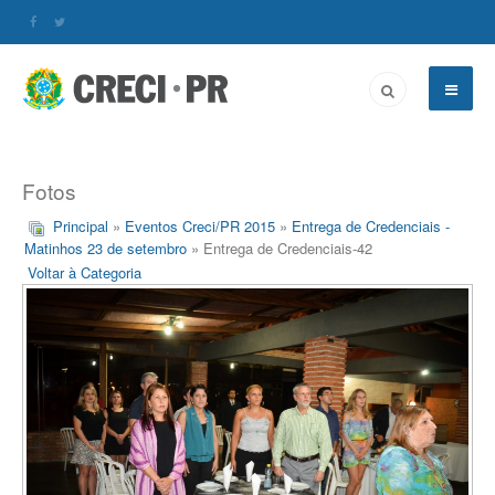
Fotos
Principal
»
Eventos Creci/PR 2015
»
Entrega de Credenciais -
Matinhos 23 de setembro
» Entrega de Credenciais-42
Voltar à Categoria