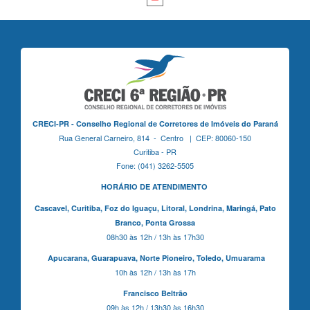
CRECI-PR - Conselho Regional de Corretores de Imóveis do Paraná
Rua General Carneiro, 814 - Centro | CEP: 80060-150
Curitiba - PR
Fone: (041) 3262-5505
HORÁRIO DE ATENDIMENTO
Cascavel,
Curitiba,
Foz do Iguaçu,
Litoral, Londrina, Maringá,
Pato
Branco,
Ponta Grossa
08h30 às 12h / 13h às 17h30
Apucarana,
Guarapuava,
Norte Pioneiro,
Toledo, Umuarama
10h às 12h / 13h às 17h
Francisco Beltrão
09h às 12h / 13h30 às 16h30