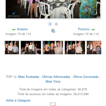
Anterior
Próximo
Imagem 70 de 112
Imagem 72 de 112
TOP 12:
Mais Avaliadas
-
Últimas Adicionadas
-
Última Comentada
-
Mais Vista
Total de imagens em todas as categorias: 45,878
Total de acessos em todas as imagens: 39,010,589
Voltar à Categoria