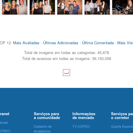
OP 12:
Mais Avaliadas
-
Últimas Adicionadas
-
Última Comentada
-
Mais Vis
Total de imagens em todas as categorias: 45,878
Total de acessos em todas as imagens: 39,150,058
tranet
Serviços para
Informações
Serviços pa
a comunidade
de mercado
o corretor
bmail
Cadastro de
TV COFECI
Quarta Especia
SCRECI
Avaliadores