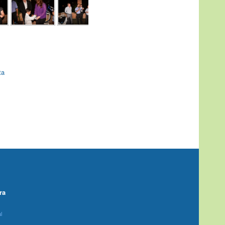
ta
ra
l