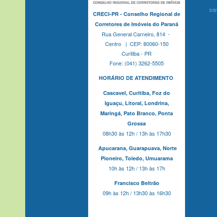
Int
CRECI-PR - Conselho Regional de
Corretores de Imóveis do Paraná
Rua General Carneiro, 814 -
Centro | CEP: 80060-150
Curitiba - PR
Fone: (041) 3262-5505
HORÁRIO DE ATENDIMENTO
Cascavel,
Curitiba,
Foz do
Iguaçu,
Litoral, Londrina,
Maringá,
Pato Branco,
Ponta
Grossa
08h30 às 12h / 13h às 17h30
Apucarana,
Guarapuava,
Norte
Pioneiro,
Toledo, Umuarama
10h às 12h / 13h às 17h
Francisco Beltrão
09h às 12h / 13h30 às 16h30