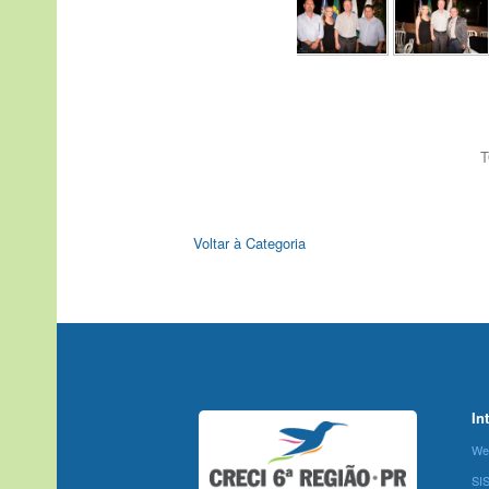
T
Voltar à Categoria
In
We
SI