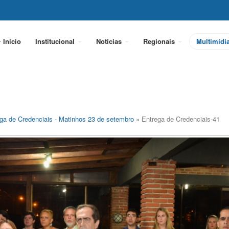
Início
Institucional
Notícias
Regionais
Multimídi
ga de Credenciais - Matinhos 23 de setembro
» Entrega de Credenciais-41