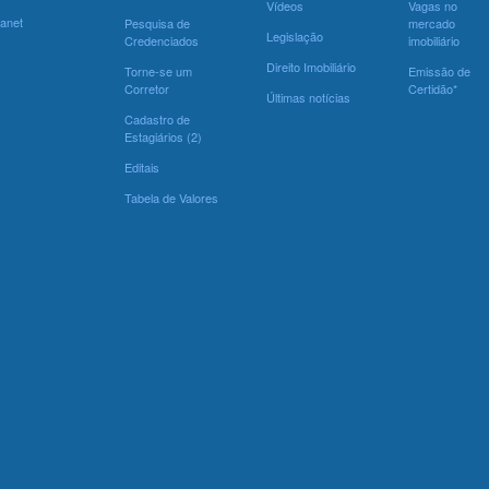
Vídeos
Vagas no
ranet
Pesquisa de
mercado
Legislação
Credenciados
imobiliário
Direito Imobiliário
Torne-se um
Emissão de
Corretor
Certidão*
Últimas notícias
Cadastro de
Estagiários (2)
Editais
Tabela de Valores