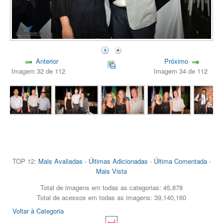
Anterior
Próximo
Imagem 32 de 112
Imagem 34 de 112
TOP 12:
Mais Avaliadas
-
Últimas Adicionadas
-
Última Comentada
-
Mais Vista
Total de imagens em todas as categorias: 45,878
Total de acessos em todas as imagens: 39,140,160
Voltar à Categoria