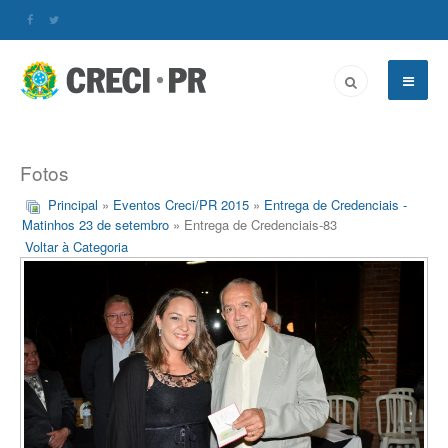
Fotos
Principal
»
Eventos Creci/PR 2015
»
Entrega de Credenciais -
Matinhos 23 de setembro
» Entrega de Credenciais-83
Voltar à Categoria