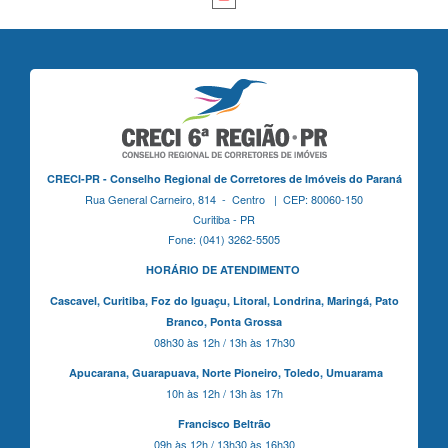
CRECI-PR - Conselho Regional de Corretores de Imóveis do Paraná
Rua General Carneiro, 814 - Centro | CEP: 80060-150
Curitiba - PR
Fone: (041) 3262-5505
HORÁRIO DE ATENDIMENTO
Cascavel,
Curitiba,
Foz do Iguaçu,
Litoral, Londrina, Maringá,
Pato
Branco,
Ponta Grossa
08h30 às 12h / 13h às 17h30
Apucarana,
Guarapuava,
Norte Pioneiro,
Toledo, Umuarama
10h às 12h / 13h às 17h
Francisco Beltrão
09h às 12h / 13h30 às 16h30