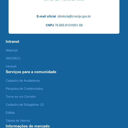
diretoria@crecipr.gov.br
E-mail oficial
76.693.910/0001-69
CNPJ
Intranet
Webmail
SISCRECI
Intranet
Serviços para a comunidade
Cadastro de Avaliadores
Pesquisa de Credenciados
Torne-se um Corretor
Cadastro de Estagiários (2)
Editais
Tabela de Valores
Informações de mercado