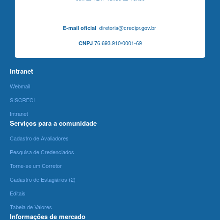
diretoria@crecipr.gov.br
E-mail oficial
76.693.910/0001-69
CNPJ
Intranet
Webmail
SISCRECI
Intranet
Serviços para a comunidade
Cadastro de Avaliadores
Pesquisa de Credenciados
Torne-se um Corretor
Cadastro de Estagiários (2)
Editais
Tabela de Valores
Informações de mercado