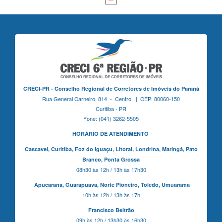
CRECI-PR - Conselho Regional de Corretores de Imóveis do Paraná
Rua General Carneiro, 814 - Centro | CEP: 80060-150
Curitiba - PR
Fone: (041) 3262-5505
HORÁRIO DE ATENDIMENTO
Cascavel,
Curitiba,
Foz do Iguaçu,
Litoral, Londrina, Maringá,
Pato
Branco,
Ponta Grossa
08h30 às 12h / 13h às 17h30
Apucarana,
Guarapuava,
Norte Pioneiro,
Toledo, Umuarama
10h às 12h / 13h às 17h
Francisco Beltrão
09h às 12h / 13h30 às 16h30