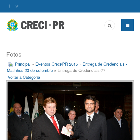
Fotos
Principal
»
Eventos Creci/PR 2015
»
Entrega de Credenciais -
Matinhos 23 de setembro
» Entrega de Credenciais-77
Voltar à Categoria