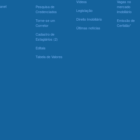
Vídeos
Vagas no
ranet
Pesquisa de
mercado
Legislação
Credenciados
imobiliário
Direito Imobiliário
Torne-se um
Emissão de
Corretor
Certidão*
Últimas notícias
Cadastro de
Estagiários (2)
Editais
Tabela de Valores