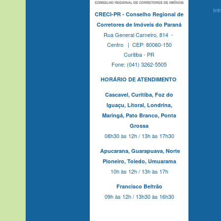
Int
CRECI-PR - Conselho Regional de
Corretores de Imóveis do Paraná
Rua General Carneiro, 814 -
Centro | CEP: 80060-150
Curitiba - PR
Fone: (041) 3262-5505
HORÁRIO DE ATENDIMENTO
Cascavel,
Curitiba,
Foz do
Iguaçu,
Litoral, Londrina,
Maringá,
Pato Branco,
Ponta
Grossa
08h30 às 12h / 13h às 17h30
Apucarana,
Guarapuava,
Norte
Pioneiro,
Toledo, Umuarama
10h às 12h / 13h às 17h
Francisco Beltrão
09h às 12h / 13h30 às 16h30