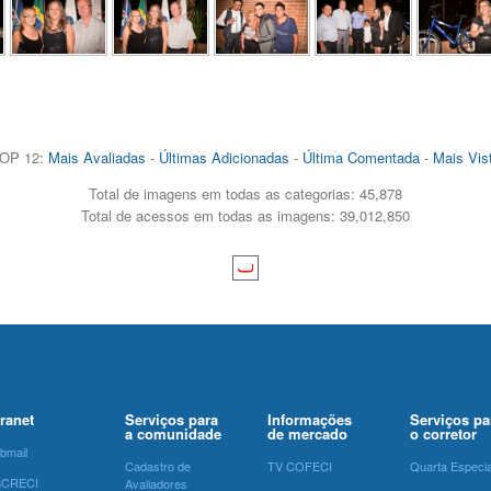
OP 12:
Mais Avaliadas
-
Últimas Adicionadas
-
Última Comentada
-
Mais Vis
Total de imagens em todas as categorias: 45,878
Total de acessos em todas as imagens: 39,012,850
tranet
Serviços para
Informações
Serviços pa
a comunidade
de mercado
o corretor
bmail
Cadastro de
TV COFECI
Quarta Especia
SCRECI
Avaliadores