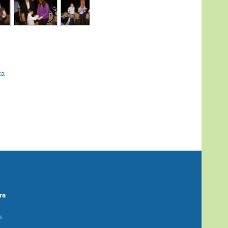
ta
ra
l