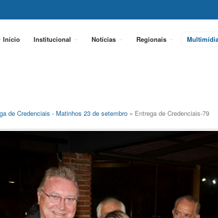
Início
Institucional
Notícias
Regionais
Multimídi
ga de Credenciais - Matinhos 23 de setembro
» Entrega de Credenciais-79