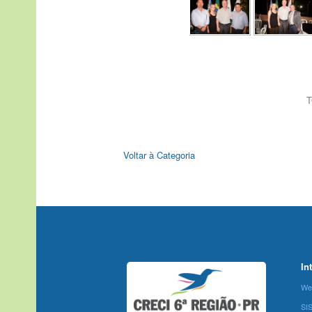
T
Voltar à Categoria
In
We
SI