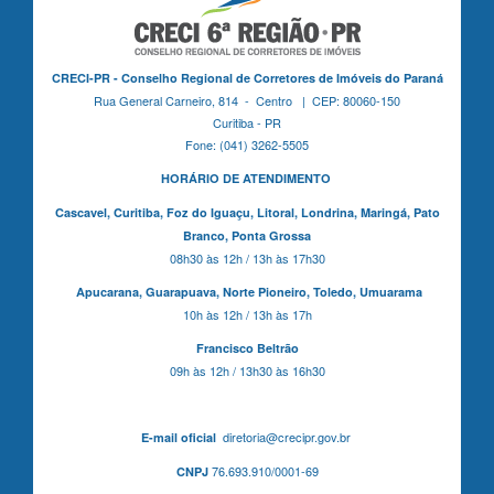
CRECI-PR - Conselho Regional de Corretores de Imóveis do Paraná
Rua General Carneiro, 814 - Centro | CEP: 80060-150
Curitiba - PR
Fone: (041) 3262-5505
HORÁRIO DE ATENDIMENTO
Cascavel,
Curitiba,
Foz do Iguaçu,
Litoral, Londrina, Maringá,
Pato
Branco,
Ponta Grossa
08h30 às 12h / 13h às 17h30
Apucarana,
Guarapuava,
Norte Pioneiro,
Toledo, Umuarama
10h às 12h / 13h às 17h
Francisco Beltrão
09h às 12h / 13h30 às 16h30
diretoria@crecipr.gov.br
E-mail oficial
76.693.910/0001-69
CNPJ