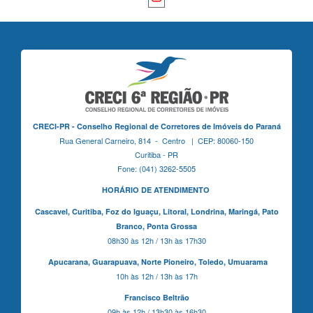
CRECI-PR - Conselho Regional de Corretores de Imóveis do Paraná
Rua General Carneiro, 814 - Centro | CEP: 80060-150
Curitiba - PR
Fone: (041) 3262-5505
HORÁRIO DE ATENDIMENTO
Cascavel,
Curitiba,
Foz do Iguaçu,
Litoral, Londrina, Maringá,
Pato
Branco,
Ponta Grossa
08h30 às 12h / 13h às 17h30
Apucarana,
Guarapuava,
Norte Pioneiro,
Toledo, Umuarama
10h às 12h / 13h às 17h
Francisco Beltrão
09h às 12h / 13h30 às 16h30