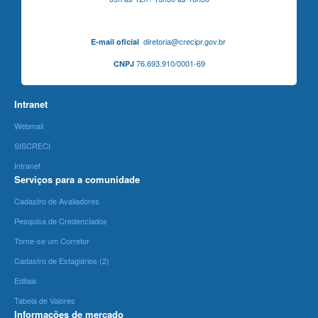
diretoria@crecipr.gov.br
E-mail oficial
76.693.910/0001-69
CNPJ
Intranet
Webmail
SISCRECI
Intranet
Serviços para a comunidade
Cadastro de Avaliadores
Pesquisa de Credenciados
Torne-se um Corretor
Cadastro de Estagiários (2)
Editais
Tabela de Valores
Informações de mercado