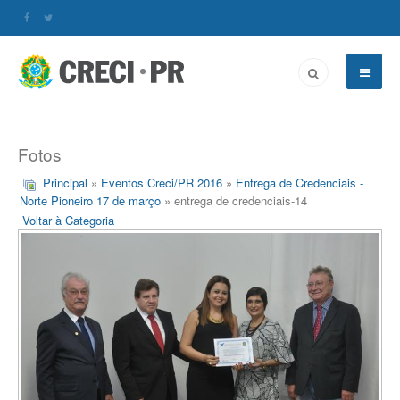
Fotos
Principal
»
Eventos Creci/PR 2016
»
Entrega de Credenciais -
Norte Pioneiro 17 de março
» entrega de credenciais-14
Voltar à Categoria