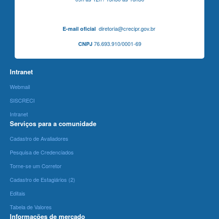
diretoria@crecipr.gov.br
E-mail oficial
76.693.910/0001-69
CNPJ
Intranet
Webmail
SISCRECI
Intranet
Serviços para a comunidade
Cadastro de Avaliadores
Pesquisa de Credenciados
Torne-se um Corretor
Cadastro de Estagiários (2)
Editais
Tabela de Valores
Informações de mercado