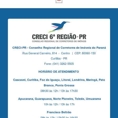
CRECI-PR - Conselho Regional de Corretores de Imóveis do Paraná
Rua General Carneiro, 814 - Centro | CEP: 80060-150
Curitiba - PR
Fone: (041) 3262-5505
HORÁRIO DE ATENDIMENTO
Cascavel,
Curitiba,
Foz do Iguaçu,
Litoral, Londrina, Maringá,
Pato
Branco,
Ponta Grossa
08h30 às 12h / 13h às 17h30
Apucarana,
Guarapuava,
Norte Pioneiro,
Toledo, Umuarama
10h às 12h / 13h às 17h
Francisco Beltrão
09h às 12h / 13h30 às 16h30