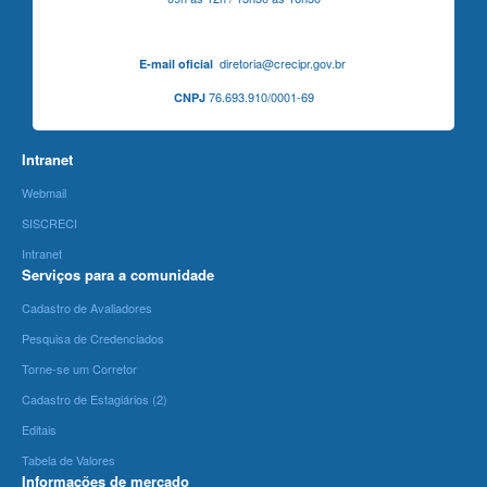
diretoria@crecipr.gov.br
E-mail oficial
76.693.910/0001-69
CNPJ
Intranet
Webmail
SISCRECI
Intranet
Serviços para a comunidade
Cadastro de Avaliadores
Pesquisa de Credenciados
Torne-se um Corretor
Cadastro de Estagiários (2)
Editais
Tabela de Valores
Informações de mercado