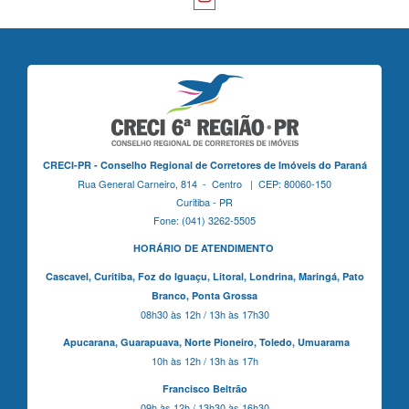
CRECI-PR - Conselho Regional de Corretores de Imóveis do Paraná
Rua General Carneiro, 814 - Centro | CEP: 80060-150
Curitiba - PR
Fone: (041) 3262-5505
HORÁRIO DE ATENDIMENTO
Cascavel,
Curitiba,
Foz do Iguaçu,
Litoral, Londrina, Maringá,
Pato
Branco,
Ponta Grossa
08h30 às 12h / 13h às 17h30
Apucarana,
Guarapuava,
Norte Pioneiro,
Toledo, Umuarama
10h às 12h / 13h às 17h
Francisco Beltrão
09h às 12h / 13h30 às 16h30