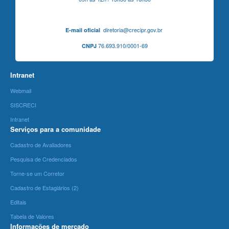
diretoria@crecipr.gov.br
E-mail oficial
76.693.910/0001-69
CNPJ
Intranet
Webmail
SISCRECI
Intranet
Serviços para a comunidade
Cadastro de Avaliadores
Pesquisa de Credenciados
Torne-se um Corretor
Cadastro de Estagiários (2)
Editais
Tabela de Valores
Informações de mercado