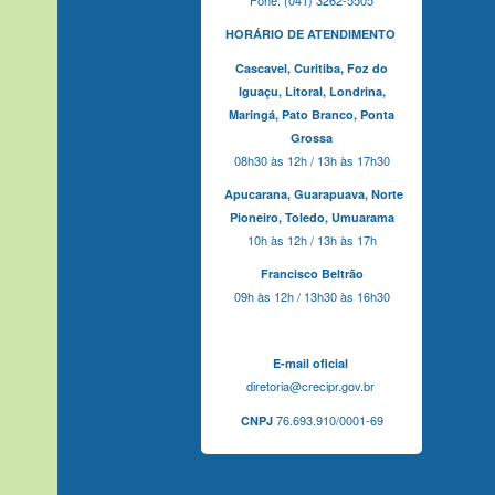
HORÁRIO DE ATENDIMENTO
Cascavel,
Curitiba,
Foz do
Iguaçu,
Litoral, Londrina,
Maringá,
Pato Branco,
Ponta
Grossa
08h30 às 12h / 13h às 17h30
Apucarana,
Guarapuava,
Norte
Pioneiro,
Toledo, Umuarama
10h às 12h / 13h às 17h
Francisco Beltrão
09h às 12h / 13h30 às 16h30
E-mail oficial
diretoria@crecipr.gov.br
76.693.910/0001-69
CNPJ