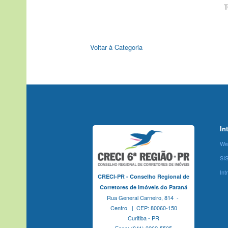
T
Voltar à Categoria
In
We
SI
Int
CRECI-PR - Conselho Regional de
Corretores de Imóveis do Paraná
Rua General Carneiro, 814 -
Centro | CEP: 80060-150
Curitiba - PR
Fone: (041) 3262-5505