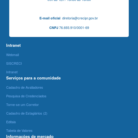
diretoria@crecipr.gov.br
E-mail oficial
76.693.910/0001-69
CNPJ
Intranet
Webmail
SISCRECI
Intranet
Serviços para a comunidade
Cadastro de Avaliadores
Pesquisa de Credenciados
Torne-se um Corretor
Cadastro de Estagiários (2)
Editais
Tabela de Valores
Informações de mercado