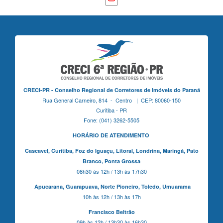
CRECI-PR - Conselho Regional de Corretores de Imóveis do Paraná
Rua General Carneiro, 814 - Centro | CEP: 80060-150
Curitiba - PR
Fone: (041) 3262-5505
HORÁRIO DE ATENDIMENTO
Cascavel,
Curitiba,
Foz do Iguaçu,
Litoral, Londrina, Maringá,
Pato
Branco,
Ponta Grossa
08h30 às 12h / 13h às 17h30
Apucarana,
Guarapuava,
Norte Pioneiro,
Toledo, Umuarama
10h às 12h / 13h às 17h
Francisco Beltrão
09h às 12h / 13h30 às 16h30