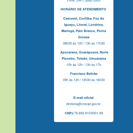
HORÁRIO DE ATENDIMENTO
Cascavel,
Curitiba,
Foz do
Iguaçu,
Litoral, Londrina,
Maringá,
Pato Branco,
Ponta
Grossa
08h30 às 12h / 13h às 17h30
Apucarana,
Guarapuava,
Norte
Pioneiro,
Toledo, Umuarama
10h às 12h / 13h às 17h
Francisco Beltrão
09h às 12h / 13h30 às 16h30
E-mail oficial
diretoria@crecipr.gov.br
76.693.910/0001-69
CNPJ