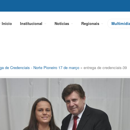
Início
Institucional
Notícias
Regionais
Multimídi
ga de Credenciais - Norte Pioneiro 17 de março
» entrega de credenciais-39