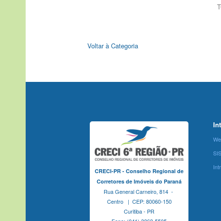
T
Voltar à Categoria
In
We
SI
Int
CRECI-PR - Conselho Regional de
Corretores de Imóveis do Paraná
Rua General Carneiro, 814 -
Centro | CEP: 80060-150
Curitiba - PR
Fone: (041) 3262-5505