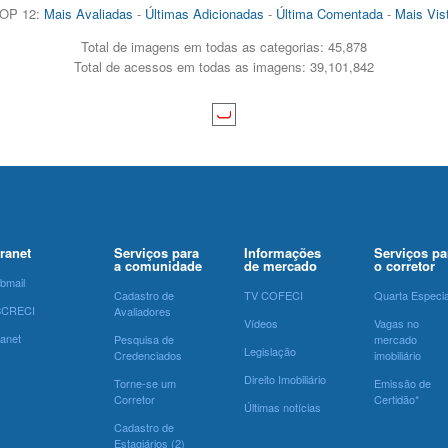
OP 12:
Mais Avaliadas
-
Últimas Adicionadas
-
Última Comentada
-
Mais Vis
Total de imagens em todas as categorias: 45,878
Total de acessos em todas as imagens: 39,101,842
tranet
Serviços para
Informações
Serviços pa
a comunidade
de mercado
o corretor
bmail
Cadastro de
TV COFECI
Quarta Especia
SCRECI
Avaliadores
Vídeos
Vagas no
ranet
Pesquisa de
mercado
Legislação
Credenciados
imobiliário
Direito Imobiliário
Torne-se um
Emissão de
Corretor
Certidão*
Últimas notícias
Cadastro de
Estagiários (2)